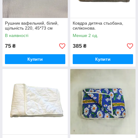
Рушник вафельний, білий,
Ковдра дитяча стьобана,
щільність 220, 45*73 см
силіконова.
В наявності
Менше 2 од.
75
385
₴
₴
Купити
Купити