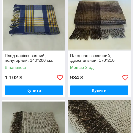
Плед напіввовняний,
Плед напіввовняний,
полуторний, 140*200 см.
,двоспальний, 170*210
В наявності
Менше 2 од.
1 102
934
₴
₴
Купити
Купити