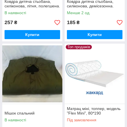
Ковдра дитяча стьобана,
Ковдра дитяча стьобана,
силіконова, літня, полегшена.
силіконова, демісезонна.
В наявності
Менше 2 од.
257
185
₴
₴
Купити
Купити
Топ продажів
Матрац міні, топпер, модель
Мішок спальний
"Flex Mini", 80*190
В наявності
Під замовлення