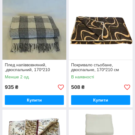
Плед напіввовняний,
Покривало стьобане,
,двоспальний, 170*210
двоспальне, 170*210 см
Менше 2 од.
В наявності
935
508
₴
₴
Купити
Купити