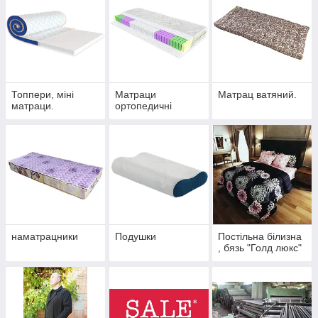
Топпери, міні
Матраци
Матрац ватяний.
матраци.
ортопедичні
наматрацники
Подушки
Постільна білизна
, бязь "Голд люкс"