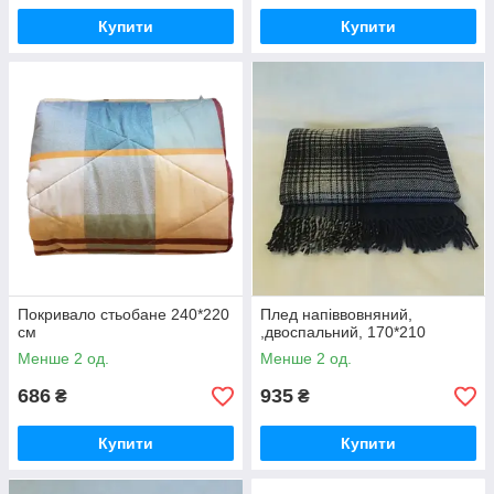
Купити
Купити
Покривало стьобане 240*220
Плед напіввовняний,
см
,двоспальний, 170*210
Менше 2 од.
Менше 2 од.
686
935
₴
₴
Купити
Купити