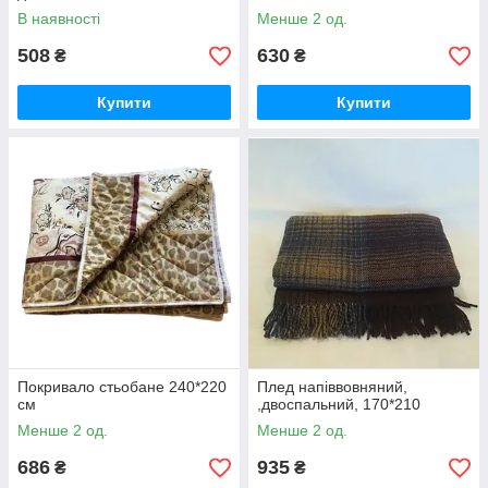
В наявності
Менше 2 од.
508
630
₴
₴
Купити
Купити
Покривало стьобане 240*220
Плед напіввовняний,
см
,двоспальний, 170*210
Менше 2 од.
Менше 2 од.
686
935
₴
₴