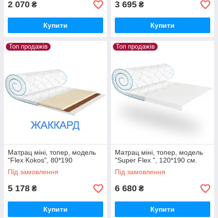
2 070
3 695
₴
₴
Купити
Купити
Топ продажів
Топ продажів
Матрац міні, топер, модель
Матрац міні, топер, модель
"Flex Kokos", 80*190
"Super Flex ", 120*190 см.
Під замовлення
Під замовлення
5 178
6 680
₴
₴
Купити
Купити