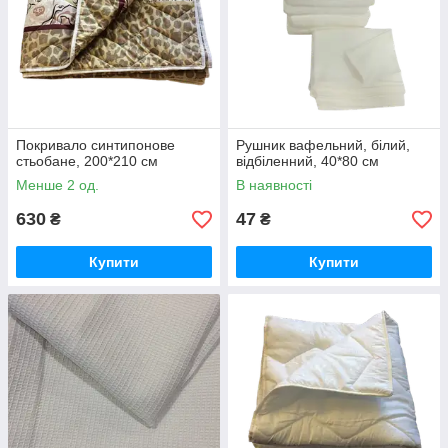
Покривало синтипонове
Рушник вафельний, білий,
стьобане, 200*210 см
відбіленний, 40*80 см
Менше 2 од.
В наявності
630
47
₴
₴
Купити
Купити