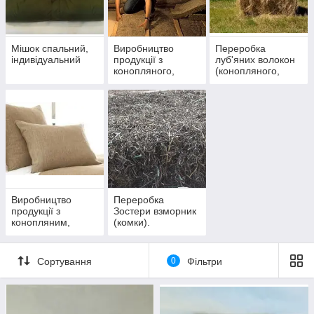
Мішок спальний,
Виробництво
Переробка
індивідуальний
продукції з
луб'яних волокон
конопляного,
(конопляного,
лляного волокна
лляного волокна,
(для будівництва )
паклі )
Виробництво
Переробка
продукції з
Зостери взморник
конопляним,
(комки).
лляним волокном
(текстиль )
Сортування
0
Фільтри