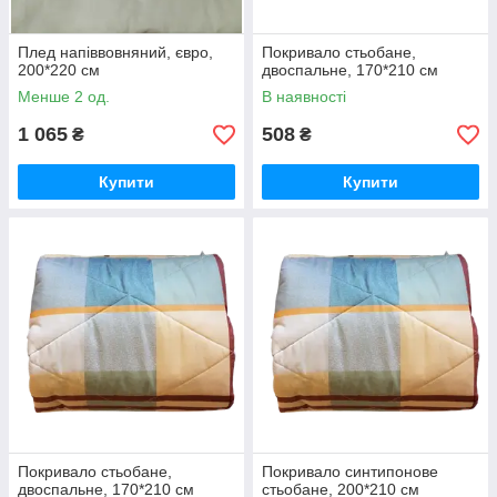
Плед напіввовняний, євро,
Покривало стьобане,
200*220 см
двоспальне, 170*210 см
Менше 2 од.
В наявності
1 065
508
₴
₴
Купити
Купити
Покривало стьобане,
Покривало синтипонове
двоспальне, 170*210 см
стьобане, 200*210 см