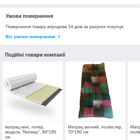
Умови повернення
Повернення товару впродовж 14 днів за рахунок покупця
Всі умови повернення
Подібні товари компанії
матрац міні, топер,
Матрац ватний, поліестер,
Матр
модель "Norway", 80*190
70*190 см.
полі
см.