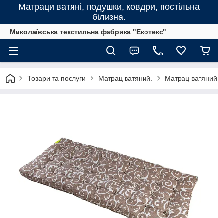
Матраци ватяні, подушки, ковдри, постільна
білизна.
Миколаївська текстильна фабрика "Екотекс"
Товари та послуги
Матрац ватяний.
Матрац ватяний,