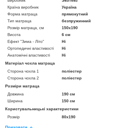
Виробник
Экотекс
Країна виробник
Україна
Форма матраца
прямокутний
Тип матраца
безпружинний
Розмір матраца, см
150х190
Висота
6 см
Ефект "Зима - Літо"
Ні
Ортопедичні властивості
Ні
Анатомічні властивості
Ні
Матеріал чохла матраца
Сторона чохла 1
поліестер
Сторона чохла 2
поліестер
Розміри матраца
Довжина
190 см
Ширина
150 см
Користувальницькі характеристики
Розмір
80х190
Приховати