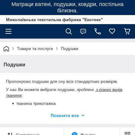
Матраци ватяні, подушки, ковдри, постільна
білизна.
Миколаївська текстильна фабрика "Екотекс"
Товари та послуги
Подушки
Подушки
Пропонуємо подушки для сну всіх стандартних розмірів.
У нас Ви можете вибрати подушки, зроблені
з різних видів
тканини
:
тканина трикотажна
тканина кольорова, поліестер.
Показати все
Пропонуємо подушки
з різними наповненнями
:
memory - інноваційний матеріал з ефектом пам'яті.
Сортування
0
Фільтри