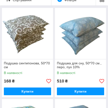
силіконізоване поліефирне волокно
поліефірне волокно.
синтипон
Подушка синтипонова, 50*70
Подушка для сну, 50*70 см.,
см
перо, пух 10%
В наявності
В наявності
168
510
₴
₴
Купити
Купити