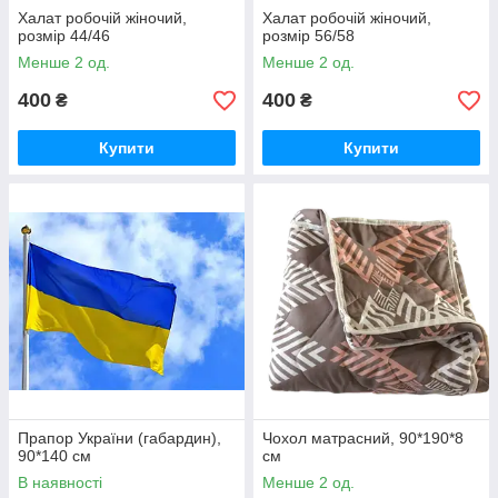
Халат робочій жіночий,
Халат робочій жіночий,
розмір 44/46
розмір 56/58
Менше 2 од.
Менше 2 од.
400
400
₴
₴
Купити
Купити
Прапор України (габардин),
Чохол матрасний, 90*190*8
90*140 см
см
В наявності
Менше 2 од.