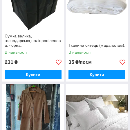
Сумка велика,
господарська,поліпропіленов
а, чорна.
Тканина ситець (мадапалам).
В наявності
В наявності
231
35
₴
₴/пог.м
Купити
Купити