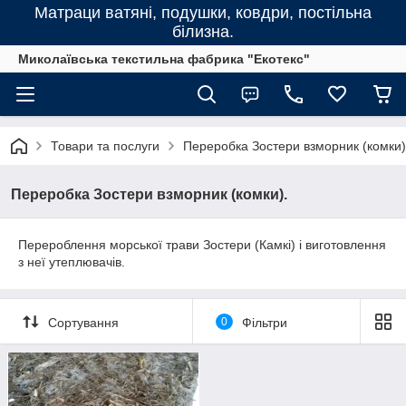
Матраци ватяні, подушки, ковдри, постільна
білизна.
Миколаївська текстильна фабрика "Екотекс"
Товари та послуги
Переробка Зостери взморник (комки)
Переробка Зостери взморник (комки).
Перероблення морської трави Зостери (Камкі) і виготовлення
з неї утеплювачів.
Сортування
0
Фільтри