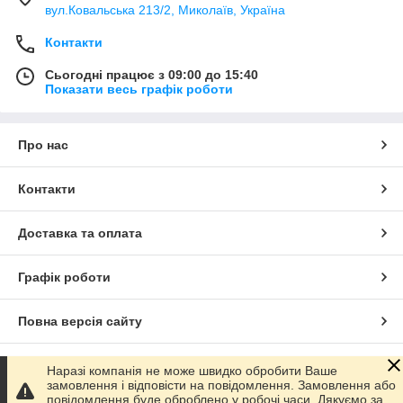
вул.Ковальська 213/2, Миколаїв, Україна
Контакти
Сьогодні працює з 09:00 до 15:40
Показати весь графік роботи
Про нас
Контакти
Доставка та оплата
Графік роботи
Повна версія сайту
Сайт створено на маркетплейсі
Prom.ua
Наразі компанія не може швидко обробити Ваше
замовлення і відповісти на повідомлення. Замовлення або
повідомлення буде оброблено у робочі часи. Дякуємо за