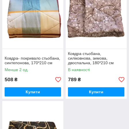
Ковдра стьобана,
Ковдра- покривало стьобана,
силіковнова, зимова,
синтепонова, 170*210 см
двоспальна, 180*210 см
Менше 2 од.
В наявності
508
789
₴
₴
Купити
Купити