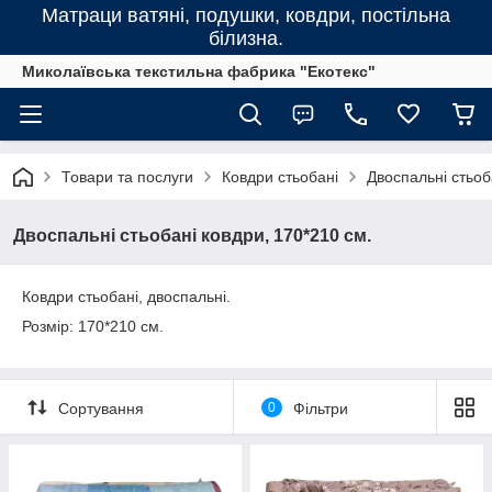
Матраци ватяні, подушки, ковдри, постільна
білизна.
Миколаївська текстильна фабрика "Екотекс"
Товари та послуги
Ковдри стьобані
Двоспальні стьоб
Двоспальні стьобані ковдри, 170*210 см.
Ковдри стьобані, двоспальні.
Розмір: 170*210 см.
Сортування
0
Фільтри