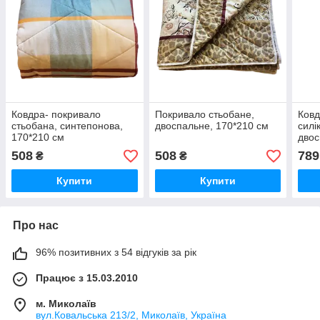
Ковдра- покривало
Покривало стьобане,
Ковд
стьобана, синтепонова,
двоспальне, 170*210 см
силі
170*210 см
двос
508
508
789
₴
₴
Купити
Купити
Про нас
96% позитивних з 54 відгуків за рік
Працює з 15.03.2010
м. Миколаїв
вул.Ковальська 213/2, Миколаїв, Україна