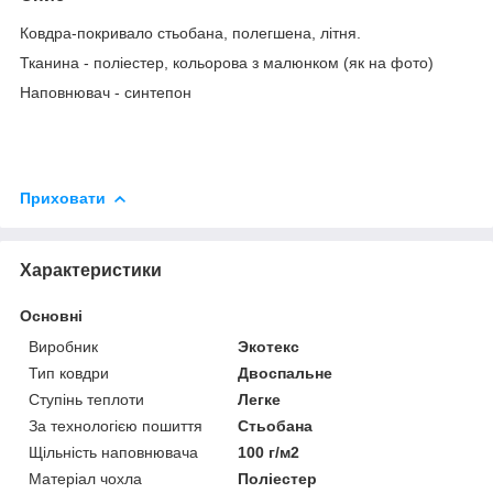
Ковдра-покривало стьобана, полегшена, літня.
Тканина - поліестер, кольорова з малюнком (як на фото)
Наповнювач - синтепон
Приховати
Характеристики
Основні
Виробник
Экотекс
Тип ковдри
Двоспальне
Ступінь теплоти
Легке
За технологією пошиття
Стьобана
Щільність наповнювача
100 г/м2
Матеріал чохла
Поліестер