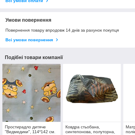
Всі умови оплати
Умови повернення
Повернення товару впродовж 14 днів за рахунок покупця
Всі умови повернення
Подібні товари компанії
Простирадло дитяче
Ковдра стьобана,
Матр
"Ведмедики", 114*142 см.
синтепонова, полуторна,
полі