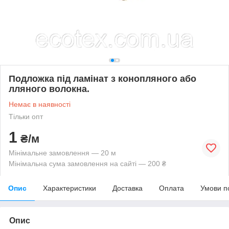
Подложка під ламінат з конопляного або
лляного волокна.
Немає в наявності
Тільки опт
1
₴/м
Мінімальне замовлення — 20 м
Мінімальна сума замовлення на сайті — 200 ₴
Опис
Характеристики
Доставка
Оплата
Умови п
Опис