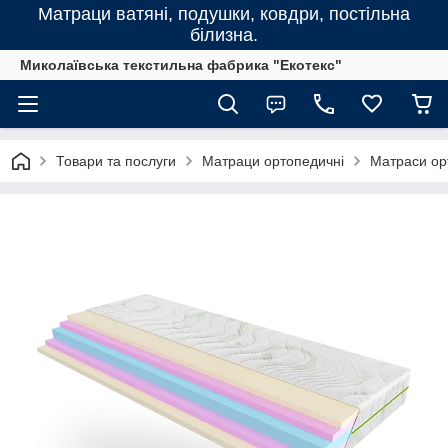
Матраци ватяні, подушки, ковдри, постільна
білизна.
Миколаївська текстильна фабрика "Екотекс"
Товари та послуги
Матраци ортопедичні
Матраси орт