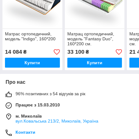
Матрас ортопедичний,
Матрац ортопедичний,
Матр
модель "Indigo", 160*200
модель "Fantasy Duo",
моде
160*200 см.
см.
14 084
33 100
21 
₴
₴
Купити
Купити
Про нас
96% позитивних з 54 відгуків за рік
Працює з 15.03.2010
м. Миколаїв
вул.Ковальська 213/2, Миколаїв, Україна
Контакти