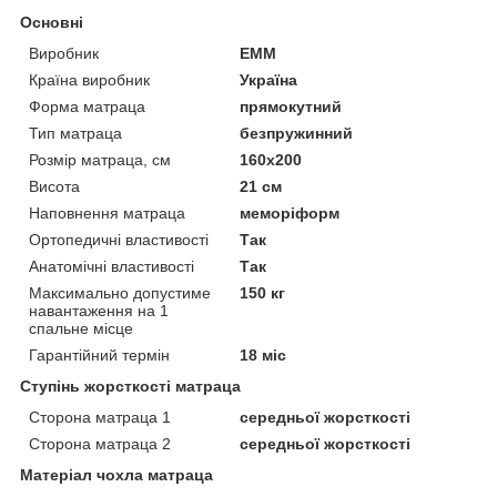
Основні
Виробник
ЕММ
Країна виробник
Україна
Форма матраца
прямокутний
Тип матраца
безпружинний
Розмір матраца, см
160х200
Висота
21 см
Наповнення матраца
меморіформ
Ортопедичні властивості
Так
Анатомічні властивості
Так
Максимально допустиме
150 кг
навантаження на 1
спальне місце
Гарантійний термін
18 міс
Ступінь жорсткості матраца
Сторона матраца 1
середньої жорсткості
Сторона матраца 2
середньої жорсткості
Матеріал чохла матраца