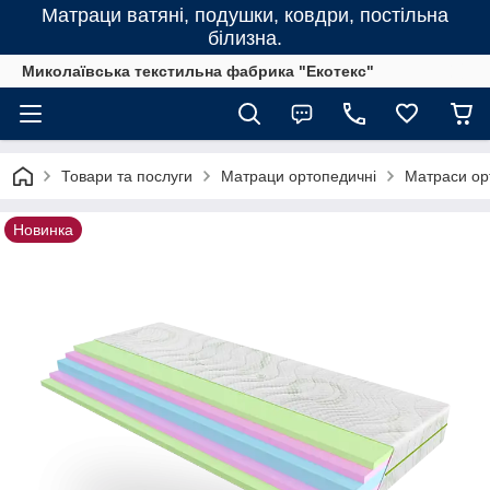
Матраци ватяні, подушки, ковдри, постільна
білизна.
Миколаївська текстильна фабрика "Екотекс"
Товари та послуги
Матраци ортопедичні
Матраси орт
Новинка