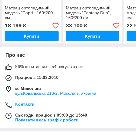
Матрац ортопедичний,
Матрац ортопедичний,
Матр
модель "Capri", 160*200
модель "Fantasy Duo",
моде
см.
160*200 см.
см.
18 199
33 100
22 
₴
₴
Купити
Купити
Про нас
96% позитивних з 54 відгуків за рік
Працює з 15.03.2010
м. Миколаїв
вул.Ковальська 213/2, Миколаїв, Україна
Контакти
Сьогодні працює з 09:00 до 15:40
Показати весь графік роботи