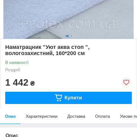
Наматрацник "Уют аква стоп ",
вологозахистний, 160*200 см
В наявності
Роздріб
1 442
₴
Купити
Опис
Характеристики
Доставка
Оплата
Умови п
Опис