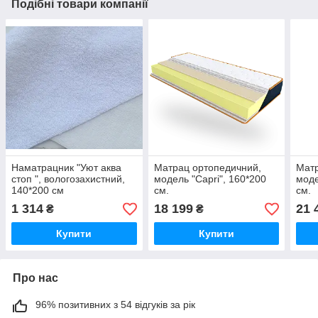
Подібні товари компанії
Наматрацник "Уют аква
Матрац ортопедичний,
Матр
стоп ", вологозахистний,
модель "Capri", 160*200
моде
140*200 см
см.
см.
1 314
18 199
21 
₴
₴
Купити
Купити
Про нас
96% позитивних з 54 відгуків за рік